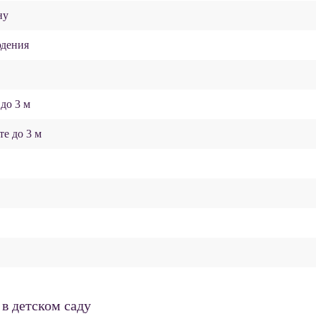
ну
юдения
до 3 м
е до 3 м
в детском саду