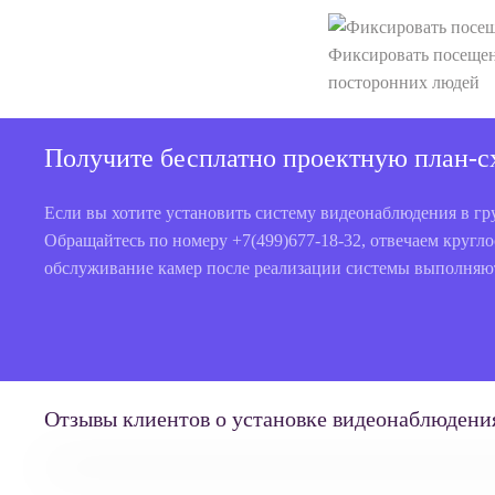
Фиксировать посещен
посторонних людей
Получите бесплатно проектную план-сх
Если вы хотите установить систему видеонаблюдения в гр
Обращайтесь по номеру +7(499)677-18-32, отвечаем кругл
обслуживание камер после реализации системы выполняют
Отзывы клиентов о установке видеонаблюдения