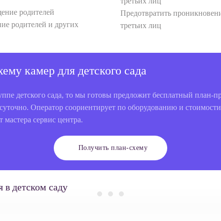
Предотвратить проникновени
ие родителей и других
третьих лиц
ему камер для детского сада
уппе детского сада, то мы готовы предложит бесплатный план-
осуточно. Оператор соориентирует по оборудованию и стоимости
 мастера сервис центра.
Получить план-схему
 в детском саду
Виталий Копылов
Ирина Король
Валентин Семыкин